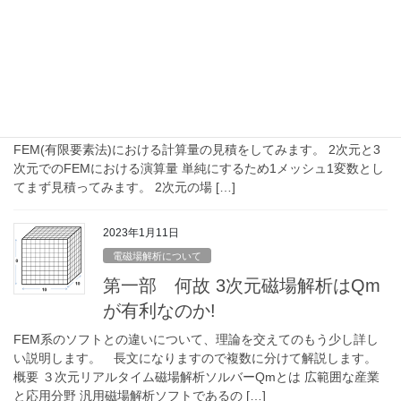
2024年7月10日
電磁場解析について
第二部 何故 3次元磁場解析はQmが有利なの
か!
計算量の比較 ここで、ほとんどの磁場解析で用いられている
FEM(有限要素法)における計算量の見積をしてみます。 2次元と3
次元でのFEMにおける演算量 単純にするため1メッシュ1変数とし
てまず見積ってみます。 2次元の場 […]
2023年1月11日
電磁場解析について
第一部 何故 3次元磁場解析はQm
が有利なのか!
FEM系のソフトとの違いについて、理論を交えてのもう少し詳し
い説明します。 長文になりますので複数に分けて解説します。
概要 ３次元リアルタイム磁場解析ソルバーQmとは 広範囲な産業
と応用分野 汎用磁場解析ソフトであるの […]